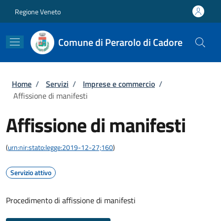
Salta al contenuto principale
Skip to footer content
Regione Veneto
Comune di Perarolo di Cadore
Briciole di pane
Home
/
Servizi
/
Imprese e commercio
/
Affissione di manifesti
Affissione di manifesti
(
urn:nir:stato:legge:2019-12-27;160
)
Servizio attivo
Procedimento di affissione di manifesti