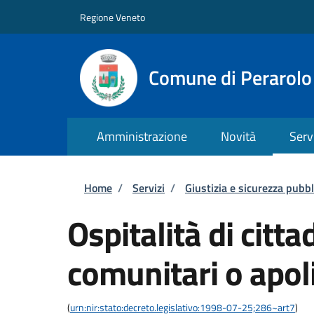
Salta al contenuto principale
Skip to footer content
Regione Veneto
Comune di Perarolo
Amministrazione
Novità
Serv
Briciole di pane
Home
/
Servizi
/
Giustizia e sicurezza pubbl
Ospitalità di citta
comunitari o apol
(
urn:nir:stato:decreto.legislativo:1998-07-25;286~art7
)