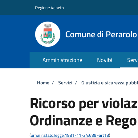
Salta al contenuto principale
Skip to footer content
Regione Veneto
Comune di Perarolo
Amministrazione
Novità
Serv
Briciole di pane
Home
/
Servizi
/
Giustizia e sicurezza pubbl
Ricorso per violaz
Ordinanze e Rego
(
urn:nir:stato:legge:1981-11-24;689~art18
)