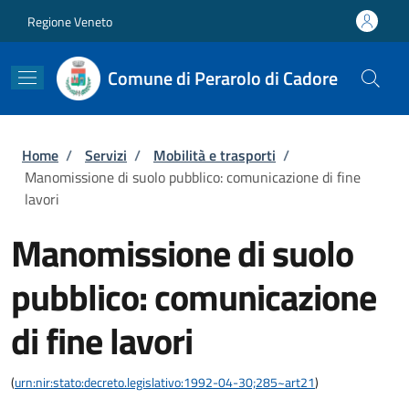
Salta al contenuto principale
Skip to footer content
Regione Veneto
Comune di Perarolo di Cadore
Briciole di pane
Home
/
Servizi
/
Mobilità e trasporti
/
Manomissione di suolo pubblico: comunicazione di fine
lavori
Manomissione di suolo
pubblico: comunicazione
di fine lavori
(
urn:nir:stato:decreto.legislativo:1992-04-30;285~art21
)