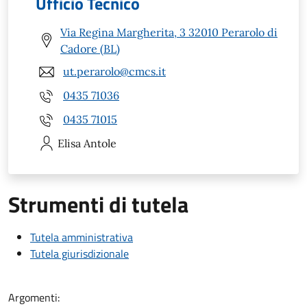
Ufficio Tecnico
Via Regina Margherita, 3 32010 Perarolo di
Cadore (BL)
ut.perarolo@cmcs.it
0435 71036
0435 71015
Elisa
Antole
Strumenti di tutela
Tutela amministrativa
Tutela giurisdizionale
Argomenti: