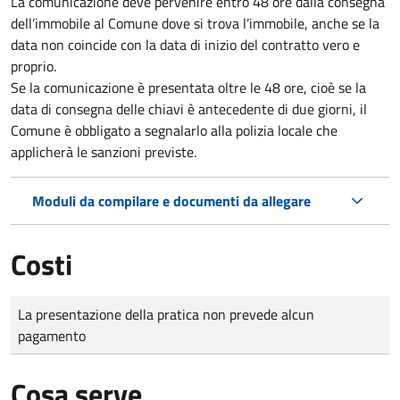
La comunicazione deve pervenire
entro 48 ore
dalla consegna
dell’immobile al Comune dove si trova l’immobile, anche se la
data non coincide con la data di inizio del contratto vero e
proprio.
Se la comunicazione è presentata oltre le 48 ore, cioè se la
data di consegna delle chiavi è antecedente di due giorni, il
Comune è obbligato a segnalarlo alla polizia locale che
applicherà le sanzioni previste.
Moduli da compilare e documenti da allegare
Costi
Tipo di pagamento
Importo
La presentazione della pratica non prevede alcun
pagamento
Cosa serve