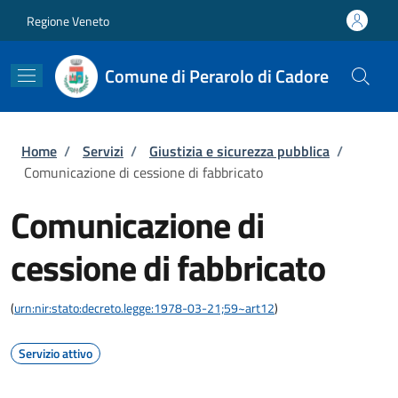
Salta al contenuto principale
Skip to footer content
Regione Veneto
Comune di Perarolo di Cadore
Briciole di pane
Home
/
Servizi
/
Giustizia e sicurezza pubblica
/
Comunicazione di cessione di fabbricato
Comunicazione di
cessione di fabbricato
(
urn:nir:stato:decreto.legge:1978-03-21;59~art12
)
Servizio attivo