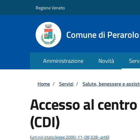
Salta al contenuto principale
Skip to footer content
Regione Veneto
Comune di Perarolo
Amministrazione
Novità
Serv
Briciole di pane
Home
/
Servizi
/
Salute, benessere e assis
Accesso al centro
(CDI)
(
urn:nir:stato:legge:2000-11-08;328~art6
)