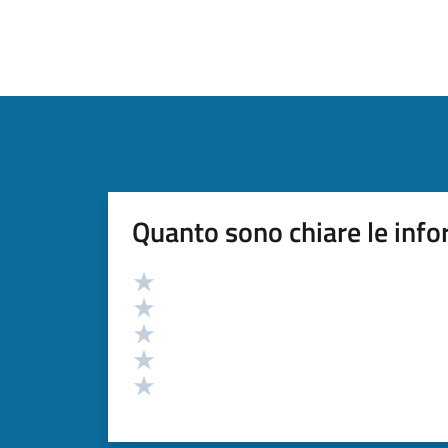
Quanto sono chiare le info
Valutazione
Valuta 5 stelle su 5
Valuta 4 stelle su 5
Valuta 3 stelle su 5
Valuta 2 stelle su 5
Valuta 1 stelle su 5