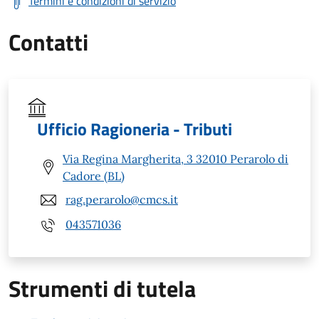
Termini e condizioni di servizio
Contatti
Ufficio Ragioneria - Tributi
Via Regina Margherita, 3 32010 Perarolo di
Cadore (BL)
rag.perarolo@cmcs.it
043571036
Strumenti di tutela