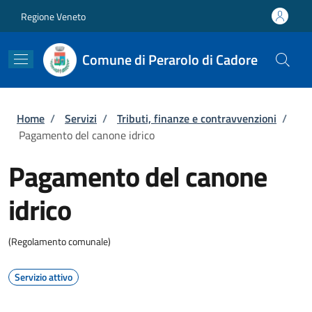
Salta al contenuto principale
Skip to footer content
Regione Veneto
Comune di Perarolo di Cadore
Briciole di pane
Home
/
Servizi
/
Tributi, finanze e contravvenzioni
/
Pagamento del canone idrico
Pagamento del canone
idrico
(Regolamento comunale)
Servizio attivo