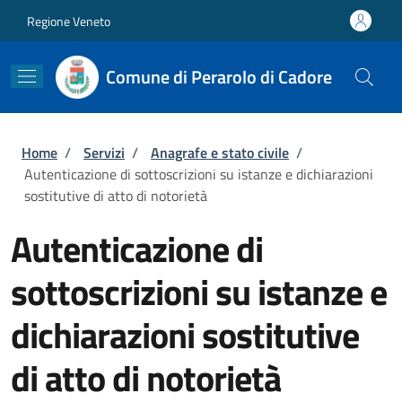
Salta al contenuto principale
Skip to footer content
Regione Veneto
Comune di Perarolo di Cadore
Briciole di pane
Home
/
Servizi
/
Anagrafe e stato civile
/
Autenticazione di sottoscrizioni su istanze e dichiarazioni
sostitutive di atto di notorietà
Autenticazione di
sottoscrizioni su istanze e
dichiarazioni sostitutive
di atto di notorietà