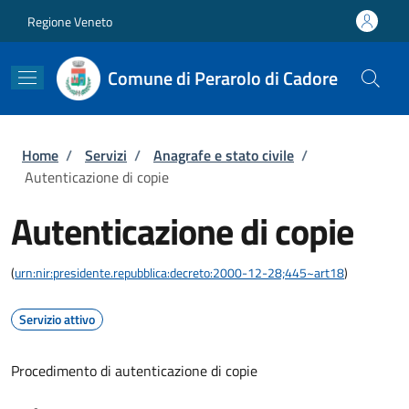
Salta al contenuto principale
Skip to footer content
Regione Veneto
Comune di Perarolo di Cadore
Briciole di pane
Home
/
Servizi
/
Anagrafe e stato civile
/
Autenticazione di copie
Autenticazione di copie
(
urn:nir:presidente.repubblica:decreto:2000-12-28;445~art18
)
Servizio attivo
Procedimento di autenticazione di copie