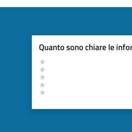
Quanto sono chiare le info
Valutazione
Valuta 5 stelle su 5
Valuta 4 stelle su 5
Valuta 3 stelle su 5
Valuta 2 stelle su 5
Valuta 1 stelle su 5