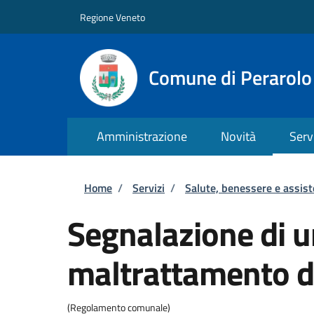
Salta al contenuto principale
Skip to footer content
Regione Veneto
Comune di Perarolo
Amministrazione
Novità
Serv
Briciole di pane
Home
/
Servizi
/
Salute, benessere e assis
Segnalazione di 
maltrattamento d
(Regolamento comunale)