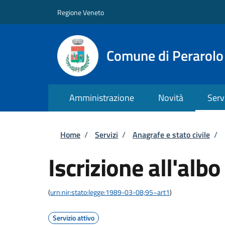
Salta al contenuto principale
Skip to footer content
Regione Veneto
Comune di Perarolo
Amministrazione
Novità
Serv
Briciole di pane
Home
/
Servizi
/
Anagrafe e stato civile
/
Iscrizione all'albo
(
urn:nir:stato:legge:1989-03-08;95~art1
)
Servizio attivo