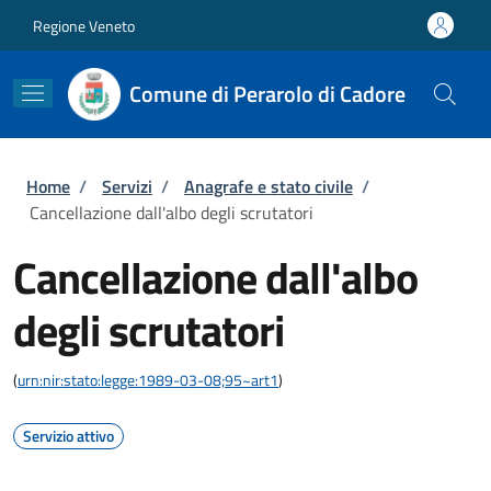
Salta al contenuto principale
Skip to footer content
Regione Veneto
Comune di Perarolo di Cadore
Briciole di pane
Home
/
Servizi
/
Anagrafe e stato civile
/
Cancellazione dall'albo degli scrutatori
Cancellazione dall'albo
degli scrutatori
(
urn:nir:stato:legge:1989-03-08;95~art1
)
Servizio attivo