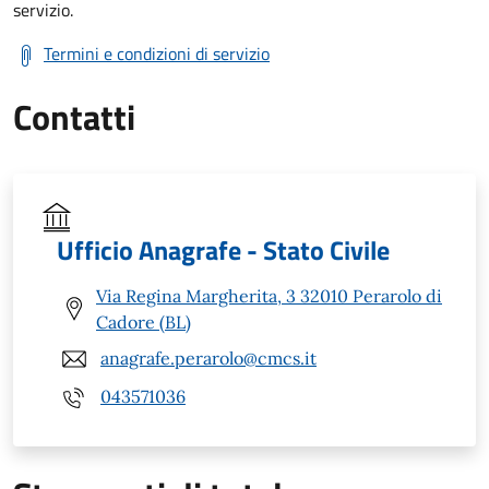
servizio.
Termini e condizioni di servizio
Contatti
Ufficio Anagrafe - Stato Civile
Via Regina Margherita, 3 32010 Perarolo di
Cadore (BL)
anagrafe.perarolo@cmcs.it
043571036