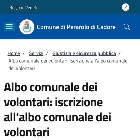
Salta al contenuto principale
Skip to footer content
Regione Veneto
Comune di Perarolo di Cadore
Briciole di pane
Home
/
Servizi
/
Giustizia e sicurezza pubblica
/
Albo comunale dei volontari: iscrizione all'albo comunale
dei volontari
Albo comunale dei
volontari: iscrizione
all'albo comunale dei
volontari