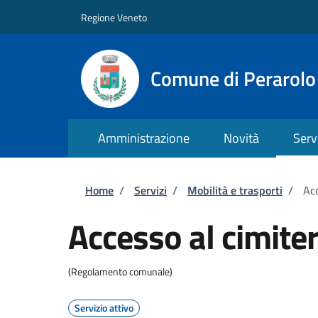
Salta al contenuto principale
Skip to footer content
Regione Veneto
Comune di Perarolo
Amministrazione
Novità
Serv
Briciole di pane
Home
/
Servizi
/
Mobilità e trasporti
/
Acc
Accesso al cimite
(Regolamento comunale)
Servizio attivo