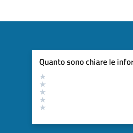
Quanto sono chiare le info
Valutazione
Valuta 5 stelle su 5
Valuta 4 stelle su 5
Valuta 3 stelle su 5
Valuta 2 stelle su 5
Valuta 1 stelle su 5