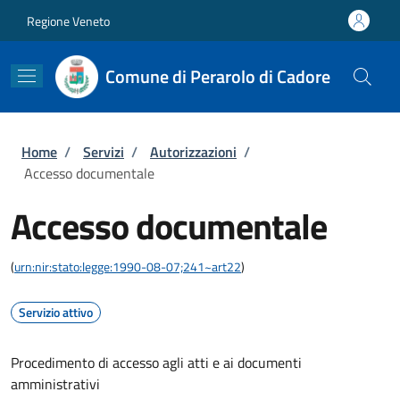
Salta al contenuto principale
Skip to footer content
Regione Veneto
Comune di Perarolo di Cadore
Briciole di pane
Home
/
Servizi
/
Autorizzazioni
/
Accesso documentale
Accesso documentale
(
urn:nir:stato:legge:1990-08-07;241~art22
)
Servizio attivo
Procedimento di accesso agli atti e ai documenti
amministrativi