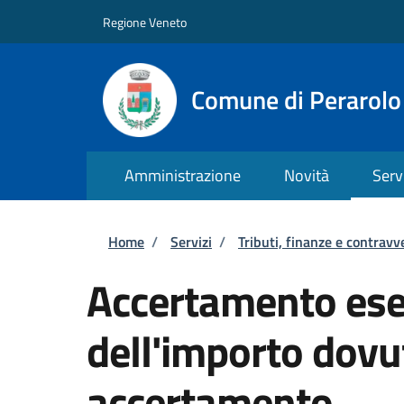
Salta al contenuto principale
Skip to footer content
Regione Veneto
Comune di Perarolo
Amministrazione
Novità
Serv
Briciole di pane
Home
/
Servizi
/
Tributi, finanze e contravv
Accertamento esec
dell'importo dovu
accertamento