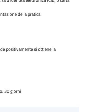
rta d’identità elettronica (CIE) o carta
ntazione della pratica.
e positivamente si ottiene la
: 30 giorni