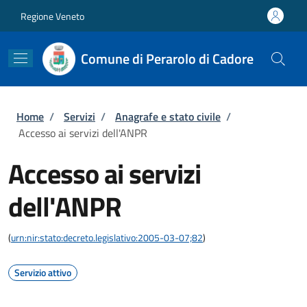
Salta al contenuto principale
Skip to footer content
Regione Veneto
Comune di Perarolo di Cadore
Briciole di pane
Home
/
Servizi
/
Anagrafe e stato civile
/
Accesso ai servizi dell'ANPR
Accesso ai servizi
dell'ANPR
(
urn:nir:stato:decreto.legislativo:2005-03-07;82
)
Servizio attivo