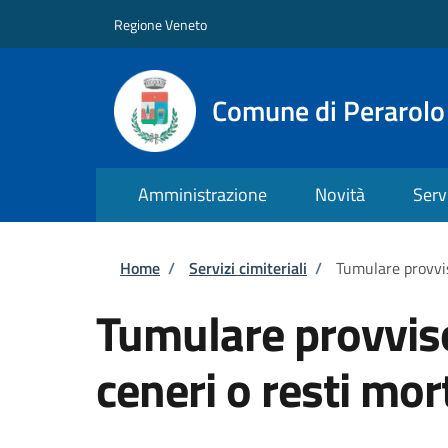
Salta al contenuto principale
Skip to footer content
Regione Veneto
Comune di Perarolo
Amministrazione
Novità
Serv
Briciole di pane
Home
/
Servizi cimiteriali
/
Tumulare provvis
Tumulare provvis
ceneri o resti mor