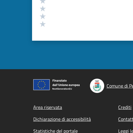
Valuta 4 stelle su 5
Valuta 3 stelle su 5
Valuta 2 stelle su 5
Valuta 1 stelle su 5
Comune di Pe
Footer menu
Area riservata
Crediti
Dichiarazione di accessibilità
Contatt
Statistiche del portale
Leggi l