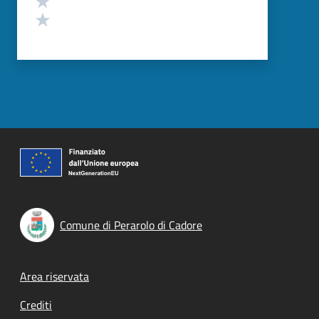
Valuta 1 stelle su 5
Comune di Perarolo di Cadore
Footer menu
Area riservata
Crediti