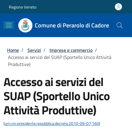
Salta al contenuto principale
Skip to footer content
Regione Veneto
Comune di Perarolo di Cadore
Briciole di pane
Home
/
Servizi
/
Imprese e commercio
/
Accesso ai servizi del SUAP (Sportello Unico Attività
Produttive)
Accesso ai servizi del
SUAP (Sportello Unico
Attività Produttive)
(
urn:nir:presidente.repubblica:decreto:2010-09-07;160
)