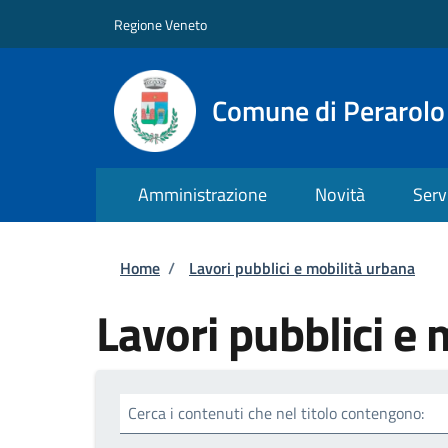
Salta al contenuto principale
Skip to footer content
Regione Veneto
Comune di Perarolo
Amministrazione
Novità
Serv
Briciole di pane
Home
/
Lavori pubblici e mobilità urbana
Lavori pubblici e 
Cerca i contenuti che nel titolo contengono: