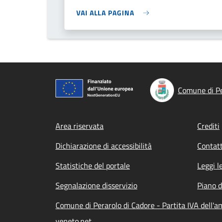
VAI ALLA PAGINA
Comune di Pe
Footer menu
Area riservata
Crediti
Dichiarazione di accessibilità
Contatt
Statistiche del portale
Leggi l
Segnalazione disservizio
Piano d
Comune di Perarolo di Cadore - Partita IVA dell'
veneto.net