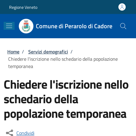
Salta al contenuto principale
Skip to footer content
Regione Veneto
Comune di Perarolo di Cadore
Briciole di pane
Home
/
Servizi demografici
/
Chiedere l'iscrizione nello schedario della popolazione
temporanea
Chiedere l'iscrizione nello
schedario della
popolazione temporanea
Condividi