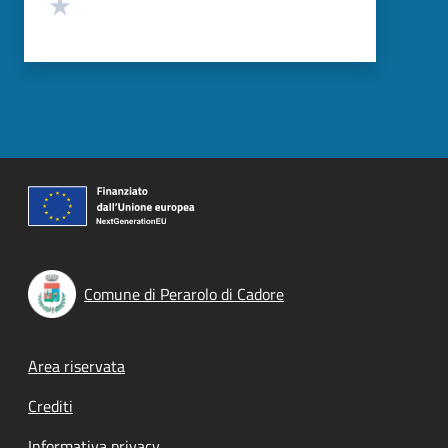
Valuta 1 stelle su 5
Comune di Perarolo di Cadore
Footer menu
Area riservata
Crediti
Informativa privacy