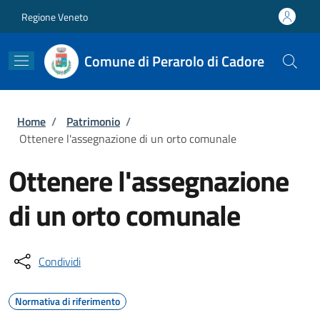
Salta al contenuto principale
Skip to footer content
Regione Veneto
Comune di Perarolo di Cadore
Briciole di pane
Home
/
Patrimonio
/
Ottenere l'assegnazione di un orto comunale
Ottenere l'assegnazione
di un orto comunale
Condividi
Normativa di riferimento