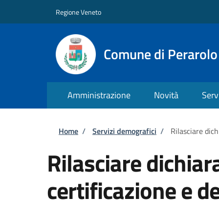
Salta al contenuto principale
Skip to footer content
Regione Veneto
Comune di Perarolo
Amministrazione
Novità
Serv
Briciole di pane
Home
/
Servizi demografici
/
Rilasciare dich
Rilasciare dichiara
certificazione e de