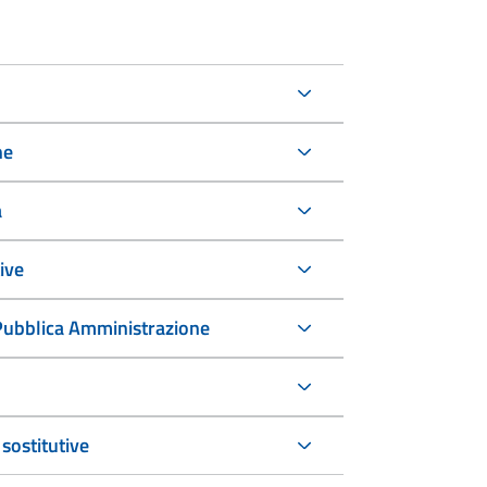
ne
à
ive
a Pubblica Amministrazione
sostitutive