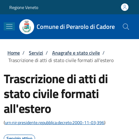
Salta al contenuto principale
Skip to footer content
Regione Veneto
Comune di Perarolo di Cadore
Briciole di pane
Home
/
Servizi
/
Anagrafe e stato civile
/
Trascrizione di atti di stato civile formati all'estero
Trascrizione di atti di
stato civile formati
all'estero
(
urn:nir:presidente.repubblica:decreto:2000-11-03;396
)
Servizio attivo