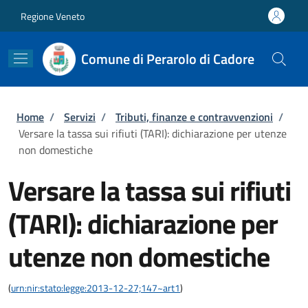
Salta al contenuto principale
Skip to footer content
Regione Veneto
Comune di Perarolo di Cadore
Briciole di pane
Home
/
Servizi
/
Tributi, finanze e contravvenzioni
/
Versare la tassa sui rifiuti (TARI): dichiarazione per utenze
non domestiche
Versare la tassa sui rifiuti
(TARI): dichiarazione per
utenze non domestiche
(
urn:nir:stato:legge:2013-12-27;147~art1
)