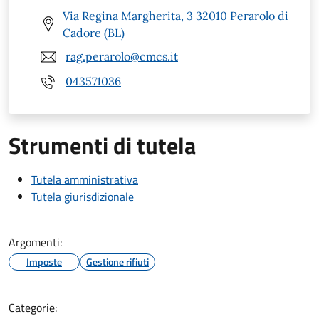
Via Regina Margherita, 3 32010 Perarolo di
Cadore (BL)
rag.perarolo@cmcs.it
043571036
Strumenti di tutela
Tutela amministrativa
Tutela giurisdizionale
Argomenti:
Imposte
Gestione rifiuti
Categorie: