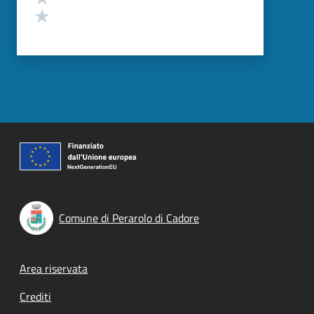
Valuta 1 stelle su 5
Comune di Perarolo di Cadore
Footer menu
Area riservata
Crediti