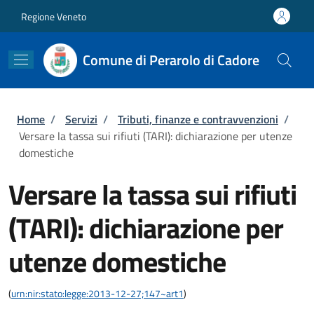
Salta al contenuto principale
Skip to footer content
Regione Veneto
Comune di Perarolo di Cadore
Briciole di pane
Home
/
Servizi
/
Tributi, finanze e contravvenzioni
/
Versare la tassa sui rifiuti (TARI): dichiarazione per utenze
domestiche
Versare la tassa sui rifiuti
(TARI): dichiarazione per
utenze domestiche
(
urn:nir:stato:legge:2013-12-27;147~art1
)