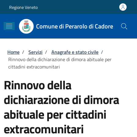
Salta al contenuto principale
Skip to footer content
Regione Veneto
Comune di Perarolo di Cadore
Briciole di pane
Home
/
Servizi
/
Anagrafe e stato civile
/
Rinnovo della dichiarazione di dimora abituale per
cittadini extracomunitari
Rinnovo della
dichiarazione di dimora
abituale per cittadini
extracomunitari