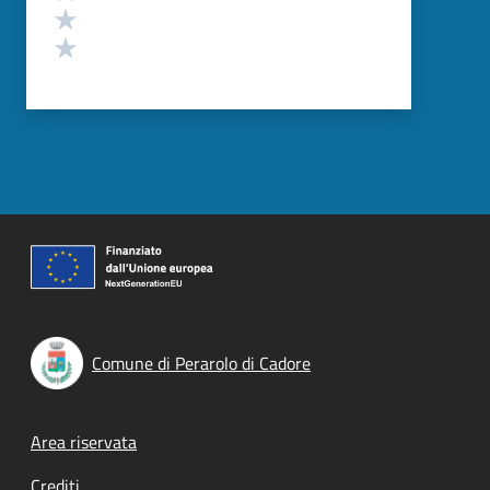
Valuta 2 stelle su 5
Valuta 1 stelle su 5
Comune di Perarolo di Cadore
Footer menu
Area riservata
Crediti