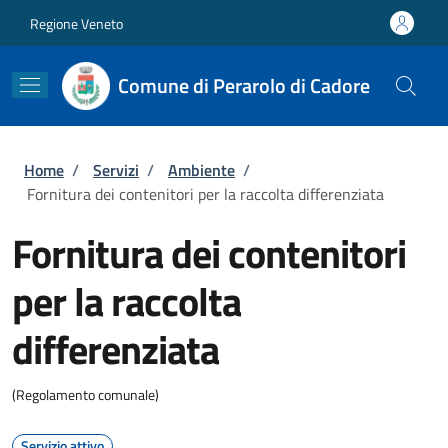
Salta al contenuto principale
Skip to footer content
Regione Veneto
Comune di Perarolo di Cadore
Briciole di pane
Home
/
Servizi
/
Ambiente
/
Fornitura dei contenitori per la raccolta differenziata
Fornitura dei contenitori
per la raccolta
differenziata
(Regolamento comunale)
Servizio attivo