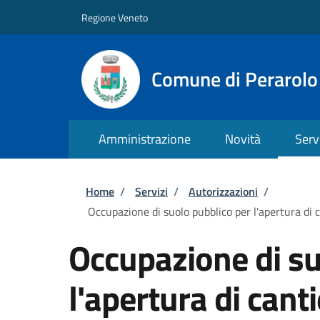
Salta al contenuto principale
Skip to footer content
Regione Veneto
Comune di Perarolo
Amministrazione
Novità
Serv
Briciole di pane
Home
/
Servizi
/
Autorizzazioni
/
Occupazione di suolo pubblico per l'apertura di c
Occupazione di su
l'apertura di cant