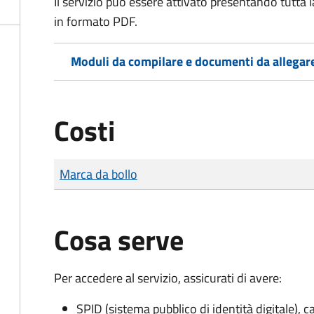
Il servizio può essere attivato presentando tutta
in formato PDF.
Moduli da compilare e documenti da allegar
Costi
Tipo di pagamento
Importo
Marca da bollo
Cosa serve
Per accedere al servizio, assicurati di avere:
SPID (sistema pubblico di identità digitale), ca