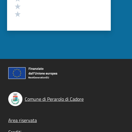
Valuta 2 stelle su 5
Valuta 1 stelle su 5
Comune di Perarolo di Cadore
Footer menu
Area riservata
Crediti