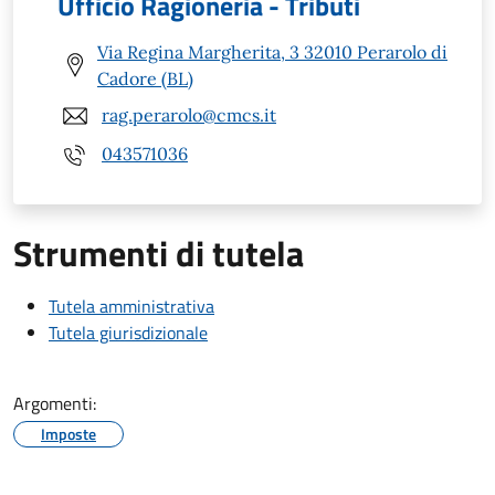
Ufficio Ragioneria - Tributi
Via Regina Margherita, 3 32010 Perarolo di
Cadore (BL)
rag.perarolo@cmcs.it
043571036
Strumenti di tutela
Tutela amministrativa
Tutela giurisdizionale
Argomenti:
Imposte