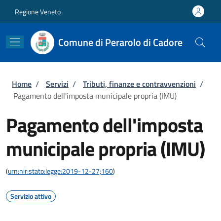
Salta al contenuto principale
Skip to footer content
Regione Veneto
Comune di Perarolo di Cadore
Briciole di pane
Home
/
Servizi
/
Tributi, finanze e contravvenzioni
/
Pagamento dell'imposta municipale propria (IMU)
Pagamento dell'imposta
municipale propria (IMU)
(
urn:nir:stato:legge:2019-12-27;160
)
Servizio attivo