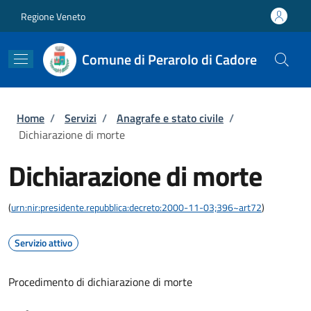
Salta al contenuto principale
Skip to footer content
Regione Veneto
Comune di Perarolo di Cadore
Briciole di pane
Home
/
Servizi
/
Anagrafe e stato civile
/
Dichiarazione di morte
Dichiarazione di morte
(
urn:nir:presidente.repubblica:decreto:2000-11-03;396~art72
)
Servizio attivo
Procedimento di dichiarazione di morte