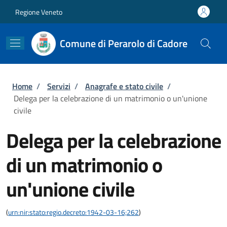
Salta al contenuto principale
Skip to footer content
Regione Veneto
Comune di Perarolo di Cadore
Briciole di pane
Home
/
Servizi
/
Anagrafe e stato civile
/
Delega per la celebrazione di un matrimonio o un'unione
civile
Delega per la celebrazione
di un matrimonio o
un'unione civile
(
urn:nir:stato:regio.decreto:1942-03-16;262
)