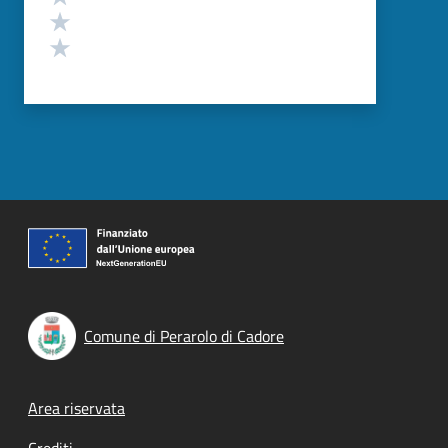
Valuta 2 stelle su 5
Valuta 1 stelle su 5
Comune di Perarolo di Cadore
Footer menu
Area riservata
Crediti