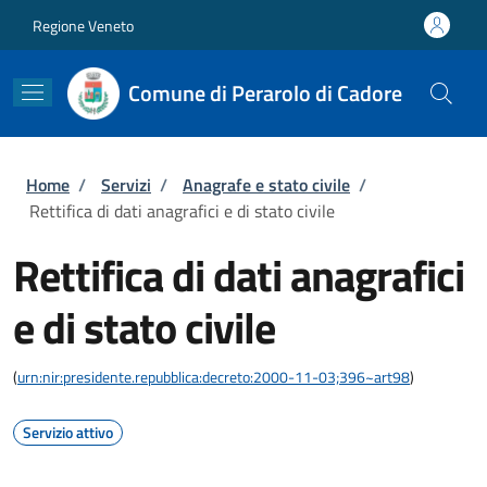
Salta al contenuto principale
Skip to footer content
Regione Veneto
Comune di Perarolo di Cadore
Briciole di pane
Home
/
Servizi
/
Anagrafe e stato civile
/
Rettifica di dati anagrafici e di stato civile
Rettifica di dati anagrafici
e di stato civile
(
urn:nir:presidente.repubblica:decreto:2000-11-03;396~art98
)
Servizio attivo