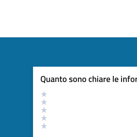
Quanto sono chiare le info
Valutazione
Valuta 5 stelle su 5
Valuta 4 stelle su 5
Valuta 3 stelle su 5
Valuta 2 stelle su 5
Valuta 1 stelle su 5