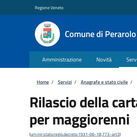
Salta al contenuto principale
Skip to footer content
Regione Veneto
Comune di Perarolo
Amministrazione
Novità
Serv
Briciole di pane
Home
/
Servizi
/
Anagrafe e stato civile
/
Rilascio della car
per maggiorenni
(
urn:nir:stato:regio.decreto:1931-06-18;773~art3
)