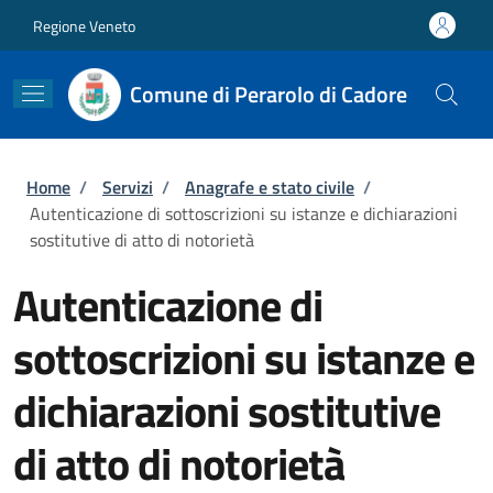
Salta al contenuto principale
Skip to footer content
Regione Veneto
Comune di Perarolo di Cadore
Briciole di pane
Home
/
Servizi
/
Anagrafe e stato civile
/
Autenticazione di sottoscrizioni su istanze e dichiarazioni
sostitutive di atto di notorietà
Autenticazione di
sottoscrizioni su istanze e
dichiarazioni sostitutive
di atto di notorietà