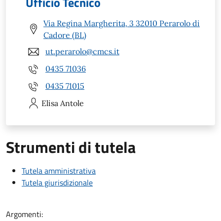
Ufficio Tecnico
Via Regina Margherita, 3 32010 Perarolo di
Cadore (BL)
ut.perarolo@cmcs.it
0435 71036
0435 71015
Elisa
Antole
Strumenti di tutela
Tutela amministrativa
Tutela giurisdizionale
Argomenti: