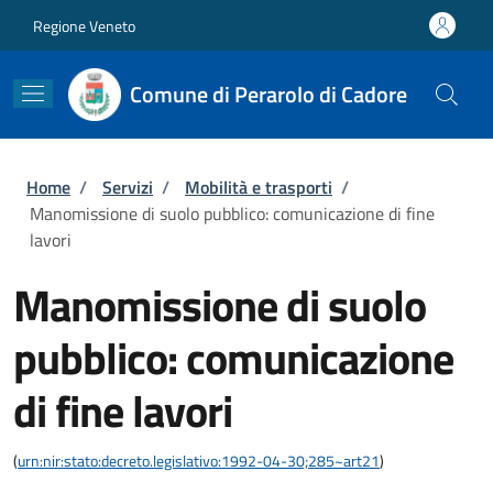
Salta al contenuto principale
Skip to footer content
Regione Veneto
Comune di Perarolo di Cadore
Briciole di pane
Home
/
Servizi
/
Mobilità e trasporti
/
Manomissione di suolo pubblico: comunicazione di fine
lavori
Manomissione di suolo
pubblico: comunicazione
di fine lavori
(
urn:nir:stato:decreto.legislativo:1992-04-30;285~art21
)