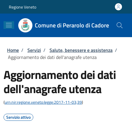
Salta al contenuto principale
Skip to footer content
Regione Veneto
Comune di Perarolo di Cadore
Briciole di pane
Home
/
Servizi
/
Salute, benessere e assistenza
/
Aggiornamento dei dati dell'anagrafe utenza
Aggiornamento dei dati
dell'anagrafe utenza
(
urn:nir:regione.veneto:legge:2017-11-03;39
)
Servizio attivo